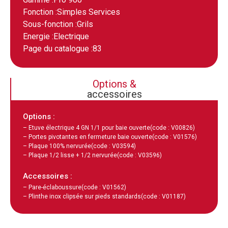
Fonction :
Simples Services
Sous-fonction :
Grils
Energie :
Electrique
Page du catalogue :
83
Options &
accessoires
Options :
– Etuve électrique 4 GN 1/1 pour baie ouverte
(code : V00826)
– Portes pivotantes en fermeture baie ouverte
(code : V01576)
– Plaque 100% nervurée
(code : V03594)
– Plaque 1/2 lisse + 1/2 nervurée
(code : V03596)
Accessoires :
– Pare-éclaboussure
(code : V01562)
– Plinthe inox clipsée sur pieds standards
(code : V01187)