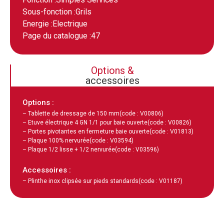
Sous-fonction :
Grils
Energie :
Electrique
Page du catalogue :
47
Options &
accessoires
Options :
– Tablette de dressage de 150 mm
(code : V00806)
– Etuve électrique 4 GN 1/1 pour baie ouverte
(code : V00826)
– Portes pivotantes en fermeture baie ouverte
(code : V01813)
– Plaque 100% nervurée
(code : V03594)
– Plaque 1/2 lisse + 1/2 nervurée
(code : V03596)
Accessoires :
– Plinthe inox clipsée sur pieds standards
(code : V01187)