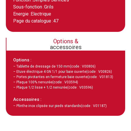
Sous-fonction :
Grils
Energie :
Electrique
Page du catalogue :
47
Options &
accessoires
Options :
– Tablette de dressage de 150 mm
(code : V00806)
– Etuve électrique 4 GN 1/1 pour baie ouverte
(code : V00826)
– Portes pivotantes en fermeture baie ouverte
(code : V01813)
– Plaque 100% nervurée
(code : V03594)
– Plaque 1/2 lisse + 1/2 nervurée
(code : V03596)
Accessoires :
– Plinthe inox clipsée sur pieds standards
(code : V01187)