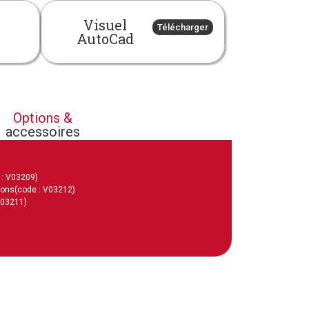
Visuel
Télécharger
AutoCad
Options &
accessoires
 : V03209)
ions
(code : V03212)
V03211)