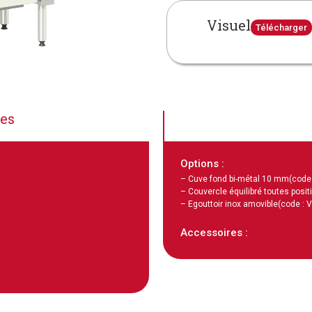
Visuel
Télécharger
ues
Options :
– Cuve fond bi-métal 10 mm
(code
– Couvercle équilibré toutes posit
– Egouttoir inox amovible
(code : 
Accessoires :