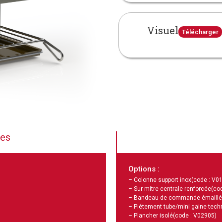
Visuel
Télécharger
ues
Options :
– Colonne support inox
(code : V0
– Sur mitre centrale renforcée
(co
– Bandeau de commande émaillé
– Piétement tube/mini gaine tech
– Plancher isolé
(code : V02905)