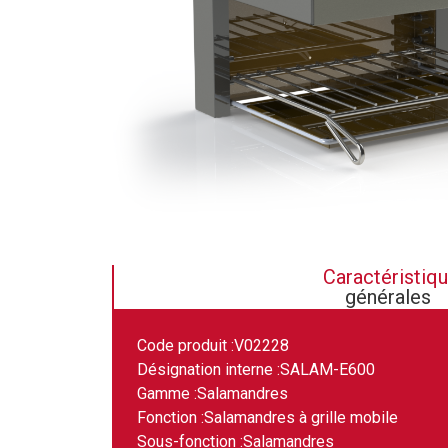
Caractéristiq
générales
Code produit :
V02228
Désignation interne :
SALAM-E600
Gamme :
Salamandres
Fonction :
Salamandres à grille mobile
Sous-fonction :
Salamandres