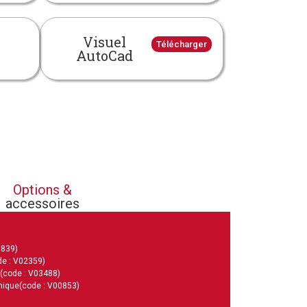
Visuel
Télécharger
AutoCad
Options &
accessoires
1839)
de : V02359)
(code : V03488)
nique
(code : V00853)