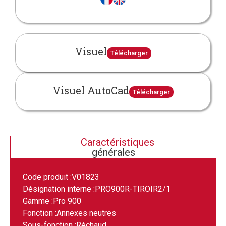
Visuel
Télécharger
Visuel AutoCad
Télécharger
Caractéristiques
générales
Code produit :
V01823
Désignation interne :
PRO900R-TIROIR2/1
Gamme :
Pro 900
Fonction :
Annexes neutres
Sous-fonction :
Réchaud