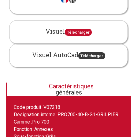
Visuel
Télécharger
Visuel AutoCad
Télécharger
Caractéristiques
générales
Code produit :
V07218
Désignation interne :
PRO700-40-B-G1-GRILPIER
Gamme :
Pro 700
Fonction :
Annexes
Sous-fonction :
Grils