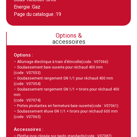
Energie :
Gaz
Page du catalogue :
19
Options &
accessoires
Options :
– Allumage électrique à train d’étincelle
(code : V07066)
– Soubassement baie ouverte pour réchaud 400 mm
(code : V07053)
– Soubassement rangement GN 1/1 pour réchaud 400 mm
(code : V07054)
– Soubassement rangement GN 1/1 + tiroirs pour réchaud 400
mm
(code : V07074)
– Portes pivotantes en fermeture baie ouverte
(code : V07061)
– Soubassement étuve GN 1/1 + tiroirs pour réchaud 600 mm
(code : V07063)
Accessoires :
– Plinthe inox clipsée sur pieds standards
(code : V07082)