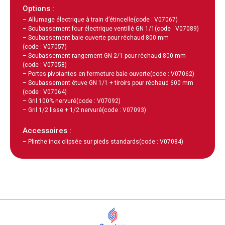
Options :
– Allumage électrique à train d’étincelle
(code : V07067)
– Soubassement four électrique ventillé GN 1/1
(code : V07089)
– Soubassement baie ouverte pour réchaud 800 mm
(code : V07057)
– Soubassement rangement GN 2/1 pour réchaud 800 mm
(code : V07058)
– Portes pivotantes en fermeture baie ouverte
(code : V07062)
– Soubassement étuve GN 1/1 + tiroirs pour réchaud 600 mm
(code : V07064)
– Gril 100% nervuré
(code : V07092)
– Gril 1/2 lisse + 1/2 nervuré
(code : V07093)
Accessoires :
– Plinthe inox clipsée sur pieds standards
(code : V07084)