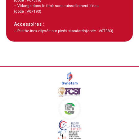
(code : V07078)
– Vidange dans le tiroir sans ruissellement d’eau
(code : V07193)
Accessoires :
– Plinthe inox clipsée sur pieds standards
(code : V07083)