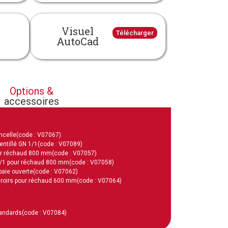
Visuel
Télécharger
AutoCad
Options &
accessoires
ncelle
(code : V07067)
ntillé GN 1/1
(code : V07089)
ur réchaud 800 mm
(code : V07057)
/1 pour réchaud 800 mm
(code : V07058)
baie ouverte
(code : V07062)
iroirs pour réchaud 600 mm
(code : V07064)
tandards
(code : V07084)