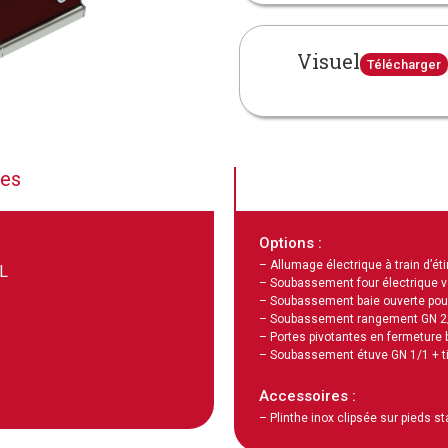
Visuel
Télécharger
ues
Options :
– Allumage électrique à train d’éti
L
– Soubassement four électrique ve
– Soubassement baie ouverte po
– Soubassement rangement GN 2
– Portes pivotantes en fermeture 
– Soubassement étuve GN 1/1 + t
Accessoires :
– Plinthe inox clipsée sur pieds s