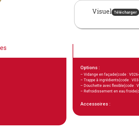
Visuel
Télécharger
ues
Options :
– Vidange en façade
(code : V026
– Trappe à ingrédients
(code : V03
– Douchette avec flexible
(code : 
– Refroidissement en eau froide
(
Accessoires :