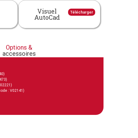
Visuel
Télécharger
AutoCad
Options &
accessoires
40)
473)
V02221)
code : V02141)