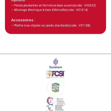
– Portes pivotantes en fermeture baie ouverte
(code : V03632)
– Allumage électrique à train d’étincelle
(code : V01014)
Accessoires :
– Plinthe inox clipsée sur pieds standards
(code : V01188)