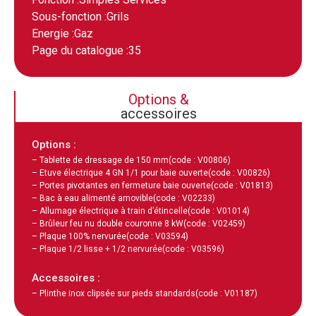
Sous-fonction :
Grils
Energie :
Gaz
Page du catalogue :
35
Options &
accessoires
Options :
– Tablette de dressage de 150 mm
(code : V00806)
– Etuve électrique 4 GN 1/1 pour baie ouverte
(code : V00826)
– Portes pivotantes en fermeture baie ouverte
(code : V01813)
– Bac à eau alimenté amovible
(code : V02233)
– Allumage électrique à train d’étincelle
(code : V01014)
– Brûleur feu nu double couronne 8 kW
(code : V02459)
– Plaque 100% nervurée
(code : V03594)
– Plaque 1/2 lisse + 1/2 nervurée
(code : V03596)
Accessoires :
– Plinthe inox clipsée sur pieds standards
(code : V01187)