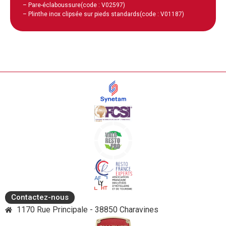
– Pare-éclaboussure
(code : V02597)
– Plinthe inox clipsée sur pieds standards
(code : V01187)
Contactez-nous
1170 Rue Principale - 38850 Charavines