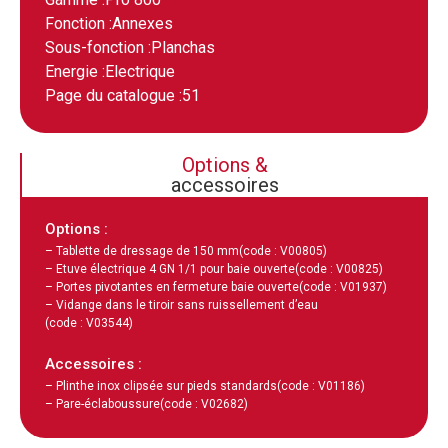
Fonction :
Annexes
Sous-fonction :
Planchas
Energie :
Electrique
Page du catalogue :
51
Options &
accessoires
Options :
– Tablette de dressage de 150 mm
(code : V00805)
– Etuve électrique 4 GN 1/1 pour baie ouverte
(code : V00825)
– Portes pivotantes en fermeture baie ouverte
(code : V01937)
– Vidange dans le tiroir sans ruissellement d’eau
(code : V03544)
Accessoires :
– Plinthe inox clipsée sur pieds standards
(code : V01186)
– Pare-éclaboussure
(code : V02682)