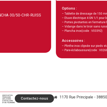
Options :
– Tablette de dressage de 150 m
NCHA-30/50-CHR-RUISS
– Etuve électrique 4 GN 1/1 pour b
– Portes pivotantes en fermeture 
– Vidange dans le tiroir sans rui
– Plancha inox
(code : V03392)
Accessoires :
– Plinthe inox clipsée sur pieds s
– Pare-éclaboussure
(code : V026
1170 Rue Principale - 3885
Contactez-nous