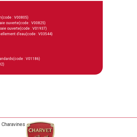
m
(code : V00805)
aie ouverte
(code : V00825)
baie ouverte
(code : V01937)
ssellement d’eau
(code : V03544)
tandards
(code : V01186)
82)
0 Charavines