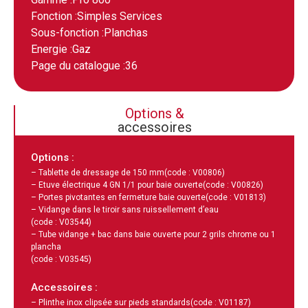
Fonction :
Simples Services
Sous-fonction :
Planchas
Energie :
Gaz
Page du catalogue :
36
Options &
accessoires
Options :
– Tablette de dressage de 150 mm
(code : V00806)
– Etuve électrique 4 GN 1/1 pour baie ouverte
(code : V00826)
– Portes pivotantes en fermeture baie ouverte
(code : V01813)
– Vidange dans le tiroir sans ruissellement d’eau
(code : V03544)
– Tube vidange + bac dans baie ouverte pour 2 grils chrome ou 1
plancha
(code : V03545)
Accessoires :
– Plinthe inox clipsée sur pieds standards
(code : V01187)