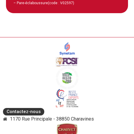
– Pare-éclaboussure
(code : V02597)
Contactez-nous
1170 Rue Principale - 38850 Charavines