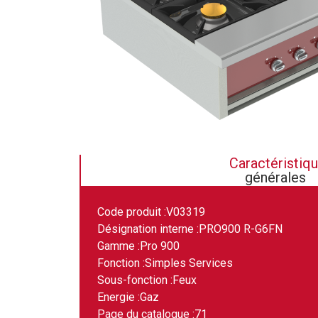
Caractéristiq
générales
Code produit :
V03319
Désignation interne :
PRO900 R-G6FN
Gamme :
Pro 900
Fonction :
Simples Services
Sous-fonction :
Feux
Energie :
Gaz
Page du catalogue :
71