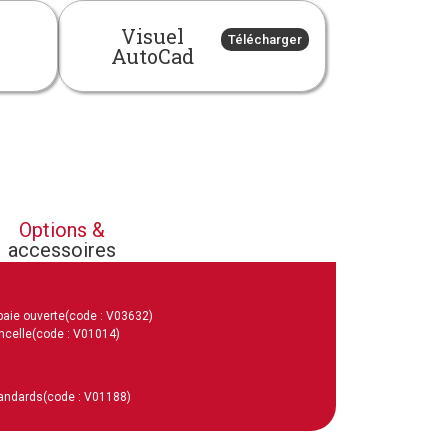
Visuel
Télécharger
AutoCad
Options &
accessoires
baie ouverte
(code : V03632)
ncelle
(code : V01014)
tandards
(code : V01188)