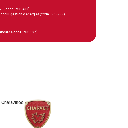
 L.
(code : V01433)
r pour gestion d’énergies
(code : V02427)
tandards
(code : V01187)
0 Charavines