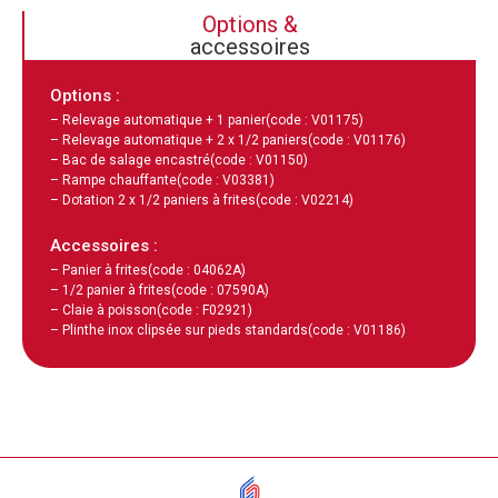
Options &
accessoires
Options :
– Relevage automatique + 1 panier
(code : V01175)
– Relevage automatique + 2 x 1/2 paniers
(code : V01176)
– Bac de salage encastré
(code : V01150)
– Rampe chauffante
(code : V03381)
– Dotation 2 x 1/2 paniers à frites
(code : V02214)
Accessoires :
– Panier à frites
(code : 04062A)
– 1/2 panier à frites
(code : 07590A)
– Claie à poisson
(code : F02921)
– Plinthe inox clipsée sur pieds standards
(code : V01186)