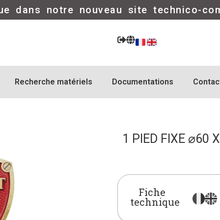
ue dans notre nouveau site technico-co
Recherche matériels
Documentations
Contac
1 PIED FIXE ⌀60 
Fiche
technique