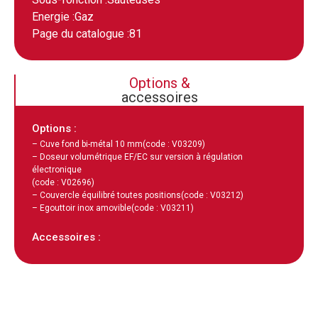
Energie :
Gaz
Page du catalogue :
81
Options &
accessoires
Options :
– Cuve fond bi-métal 10 mm
(code : V03209)
– Doseur volumétrique EF/EC sur version à régulation
électronique
(code : V02696)
– Couvercle équilibré toutes positions
(code : V03212)
– Egouttoir inox amovible
(code : V03211)
Accessoires :