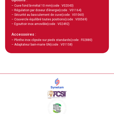
– Cuve fond bi-métal 10 mm
(code : V02043)
– Régulation par doseur d’énergie
(code : V01164)
– Sécurité au basculement de cuve
(code : V01060)
– Couvercle équilibré toutes positions
(code : V00569)
– Egouttoir inox amovible
(code : V02492)
Accessoires :
– Plinthe inox clipsée sur pieds standards
(code : F02880)
– Adaptateur bain-marie GN
(code : V01158)