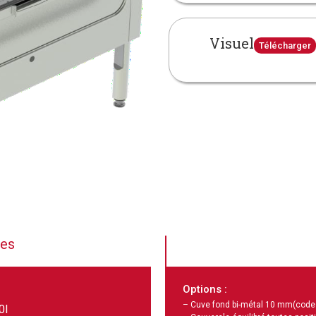
Visuel
Télécharger
ues
Options :
– Cuve fond bi-métal 10 mm
(code
0I