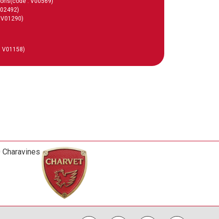
ions
(code : V00569)
V02492)
: V01290)
: V01158)
0 Charavines