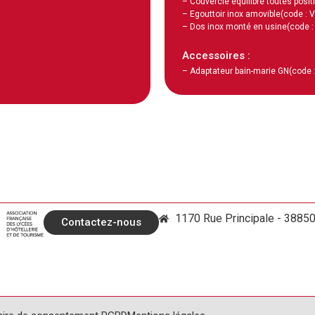
– Couvercle équilibré toutes posit
– Egouttoir inox amovible
(code : 
– Dos inox monté en usine
(code 
Accessoires :
– Adaptateur bain-marie GN
(code 
1170 Rue Principale - 3885
Contactez-nous