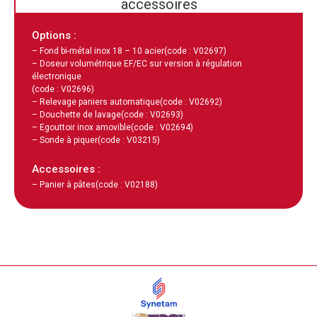
accessoires
Options :
– Fond bi-métal inox 18 – 10 acier
(code : V02697)
– Doseur volumétrique EF/EC sur version à régulation
électronique
(code : V02696)
– Relevage paniers automatique
(code : V02692)
– Douchette de lavage
(code : V02693)
– Egouttoir inox amovible
(code : V02694)
– Sonde à piquer
(code : V03215)
Accessoires :
– Panier à pâtes
(code : V02188)