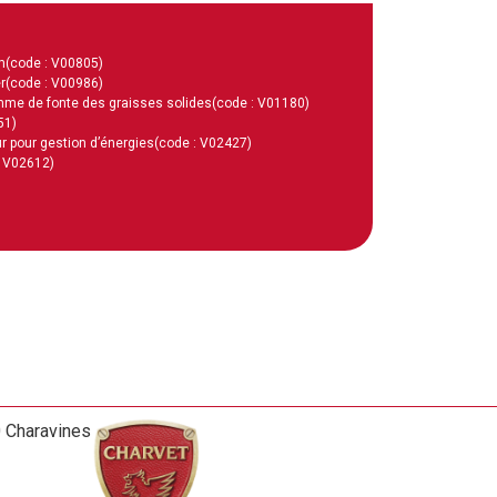
m
(code : V00805)
r
(code : V00986)
mme de fonte des graisses solides
(code : V01180)
51)
r pour gestion d’énergies
(code : V02427)
: V02612)
0 Charavines