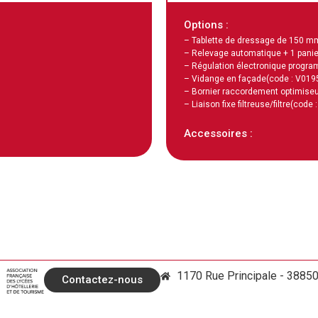
Options :
– Tablette de dressage de 150 m
– Relevage automatique + 1 panie
– Régulation électronique progra
– Vidange en façade
(code : V019
– Bornier raccordement optimiseu
– Liaison fixe filtreuse/filtre
(code 
Accessoires :
1170 Rue Principale - 3885
Contactez-nous