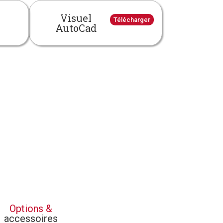
Visuel
Télécharger
AutoCad
Options &
accessoires