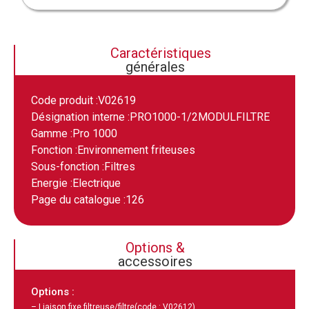
Caractéristiques
générales
Code produit :
V02619
Désignation interne :
PRO1000-1/2MODULFILTRE
Gamme :
Pro 1000
Fonction :
Environnement friteuses
Sous-fonction :
Filtres
Energie :
Electrique
Page du catalogue :
126
Options &
accessoires
Options :
– Liaison fixe filtreuse/filtre
(code : V02612)