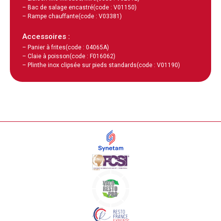
– Bac de salage encastré
(code : V01150)
– Rampe chauffante
(code : V03381)
Accessoires :
– Panier à frites
(code : 04065A)
– Claie à poisson
(code : F016062)
– Plinthe inox clipsée sur pieds standards
(code : V01190)