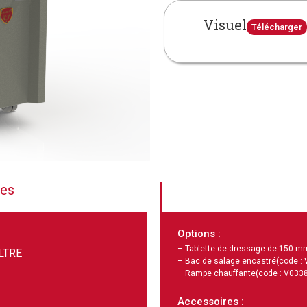
Visuel
Télécharger
ues
Options :
– Tablette de dressage de 150 m
LTRE
– Bac de salage encastré
(code :
– Rampe chauffante
(code : V033
Accessoires :