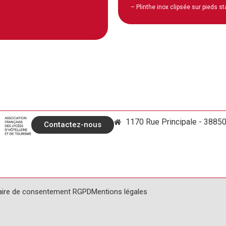
– Plinthe inox clipsée sur pieds s
1170 Rue Principale - 3885
Contactez-nous
aire de consentement RGPD
Mentions légales