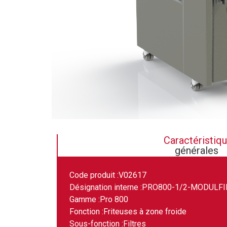
Caractéristiq
générales
Code produit :
V02617
Désignation interne :
PRO800-1/2-MODULFI
Gamme :
Pro 800
Fonction :
Friteuses à zone froide
Sous-fonction :
Filtres