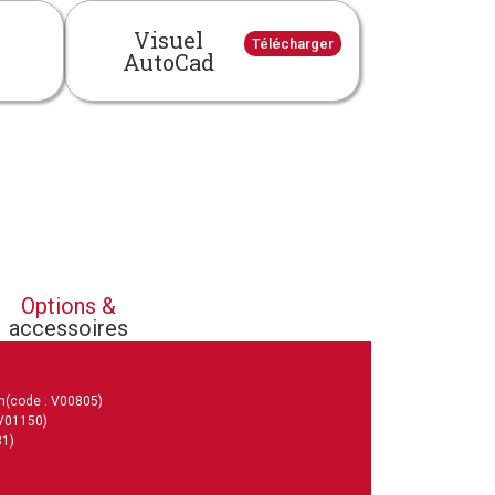
Visuel
Télécharger
AutoCad
Options &
accessoires
m
(code : V00805)
 V01150)
81)