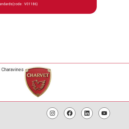
tandards
(code : V01186)
0 Charavines