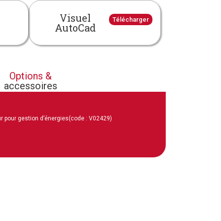
Visuel
Télécharger
AutoCad
Options &
accessoires
r pour gestion d’énergies
(code : V02429)