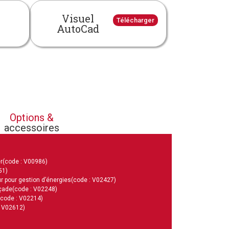
Visuel
Télécharger
AutoCad
Options &
accessoires
r
(code : V00986)
51)
r pour gestion d’énergies
(code : V02427)
açade
(code : V02248)
(code : V02214)
: V02612)