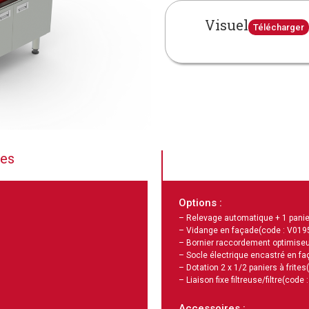
Visuel
Télécharger
ues
Options :
– Relevage automatique + 1 panie
– Vidange en façade
(code : V019
– Bornier raccordement optimiseu
– Socle électrique encastré en f
– Dotation 2 x 1/2 paniers à frites
– Liaison fixe filtreuse/filtre
(code 
Accessoires :