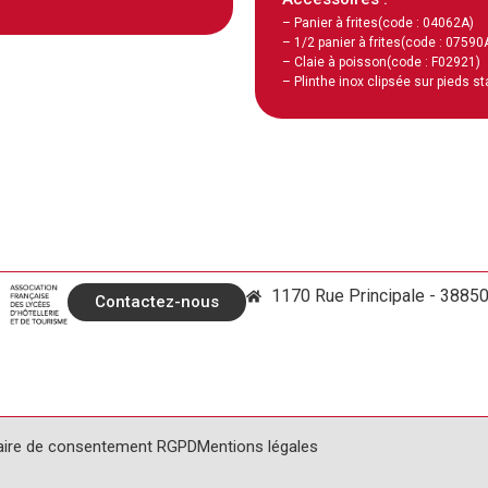
– Panier à frites
(code : 04062A)
– 1/2 panier à frites
(code : 07590
– Claie à poisson
(code : F02921)
– Plinthe inox clipsée sur pieds s
1170 Rue Principale - 3885
Contactez-nous
aire de consentement RGPD
Mentions légales