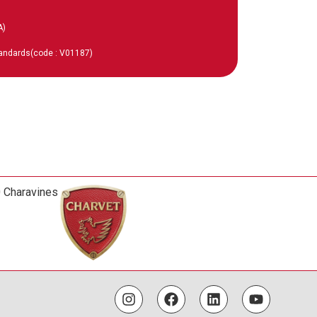
A)
tandards
(code : V01187)
0 Charavines