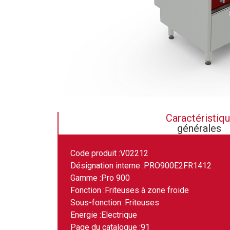
Caractéristiq
générales
Code produit :
V02212
Désignation interne :
PRO900E2FR1412
Gamme :
Pro 900
Fonction :
Friteuses à zone froide
Sous-fonction :
Friteuses
Energie :
Electrique
Page du catalogue :
91