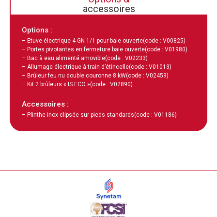
accessoires
Options :
– Etuve électrique 4 GN 1/1 pour baie ouverte
(code : V00825)
– Portes pivotantes en fermeture baie ouverte
(code : V01980)
– Bac à eau alimenté amovible
(code : V02233)
– Allumage électrique à train d’étincelle
(code : V01013)
– Brûleur feu nu double couronne 8 kW
(code : V02459)
– Kit 2 brûleurs « IS ECO »
(code : V02890)
Accessoires :
– Plinthe inox clipsée sur pieds standards
(code : V01186)