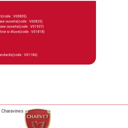
m
(code : V00805)
aie ouverte
(code : V00825)
baie ouverte
(code : V01937)
ive si étuve
(code : V01818)
tandards
(code : V01186)
0 Charavines