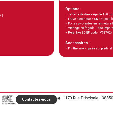
Options :
– Tablette de dressage de 150 m
/1
– Etuve électrique 4 GN 1/1 pour b
– Portes pivotantes en fermeture 
– Vidange en façade 1 bac impérat
– Rejet fixe EC-EF
(code : V03702)
Accessoires :
– Plinthe inox clipsée sur pieds s
1170 Rue Principale - 3885
Contactez-nous