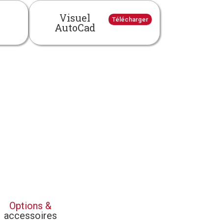
Visuel
Télécharger
AutoCad
Options &
accessoires