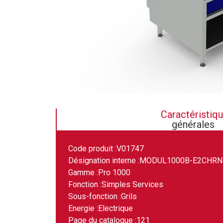
Caractéristiq
générales
Code produit :
V01747
Désignation interne :
MODUL1000B-E2CHRN
Gamme :
Pro 1000
Fonction :
Simples Services
Sous-fonction :
Grils
Energie :
Electrique
Page du catalogue :
121