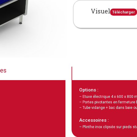
Visuel
Télécharger
ues
Options :
– Etuve électrique 4 x 600 x 800
– Portes pivotantes en fermeture 
– Tube vidange + bac dans baie ou
Accessoires :
– Plinthe inox clipsée sur pieds s