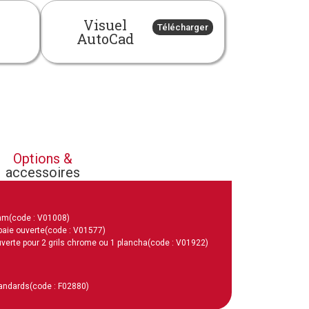
Visuel
Télécharger
AutoCad
Options &
accessoires
 mm
(code : V01008)
baie ouverte
(code : V01577)
verte pour 2 grils chrome ou 1 plancha
(code : V01922)
tandards
(code : F02880)