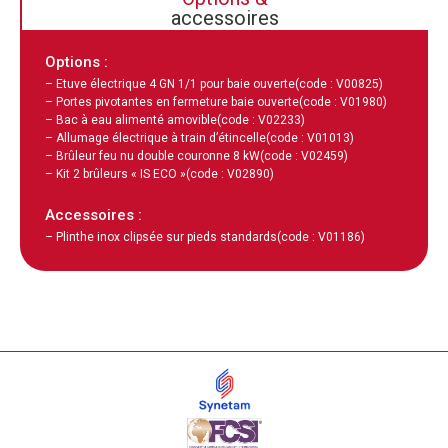
accessoires
Options :
– Etuve électrique 4 GN 1/1 pour baie ouverte
(code : V00825)
– Portes pivotantes en fermeture baie ouverte
(code : V01980)
– Bac à eau alimenté amovible
(code : V02233)
– Allumage électrique à train d’étincelle
(code : V01013)
– Brûleur feu nu double couronne 8 kW
(code : V02459)
– Kit 2 brûleurs « IS ECO »
(code : V02890)
Accessoires :
– Plinthe inox clipsée sur pieds standards
(code : V01186)