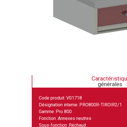
Caractéristiq
générales
Code produit :
V01718
Désignation interne :
PRO800R-TIROIR2/1
Gamme :
Pro 800
Fonction :
Annexes neutres
Sous-fonction :
Réchaud