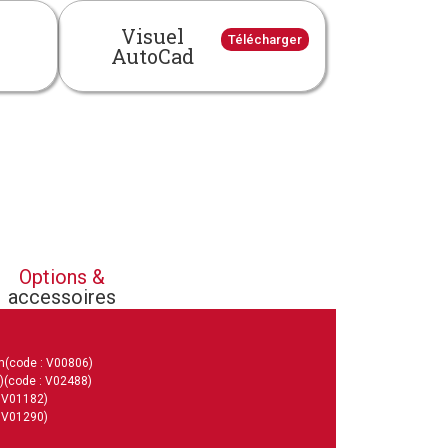
Visuel
Télécharger
AutoCad
Options &
accessoires
m
(code : V00806)
)
(code : V02488)
: V01182)
: V01290)