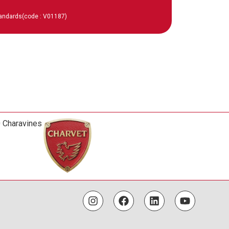
tandards
(code : V01187)
0 Charavines