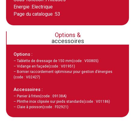
Energie :
Electrique
Page du catalogue :
53
Options &
accessoires
Options :
– Tablette de dressage de 150 mm
(code : V00805)
– Vidange en façade
(code : V01951)
– Bornier raccordement optimiseur pour gestion d’énergies
(code : V02427)
Accessoires :
– Panier à frites
(code : 09138A)
– Plinthe inox clipsée sur pieds standards
(code : V01186)
– Claie à poisson
(code : F02921)