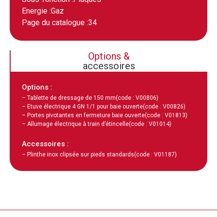
Energie :
Gaz
Page du catalogue :
34
Options &
accessoires
Options :
– Tablette de dressage de 150 mm
(code : V00806)
– Etuve électrique 4 GN 1/1 pour baie ouverte
(code : V00826)
– Portes pivotantes en fermeture baie ouverte
(code : V01813)
– Allumage électrique à train d’étincelle
(code : V01014)
Accessoires :
– Plinthe inox clipsée sur pieds standards
(code : V01187)