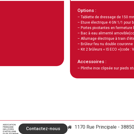
Options :
– Tablette de dressage de 150 m
– Etuve électrique 4 GN 1/1 pour b
– Portes pivotantes en fermeture 
– Bac à eau alimenté amovible
(c
– Allumage électrique à train d’éti
– Brûleur feu nu double couronne
– Kit 2 brûleurs « IS ECO »
(code : 
Accessoires :
– Plinthe inox clipsée sur pieds s
1170 Rue Principale - 3885
Contactez-nous