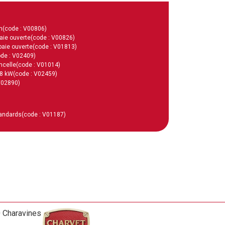
m
(code : V00806)
aie ouverte
(code : V00826)
baie ouverte
(code : V01813)
ode : V02409)
ncelle
(code : V01014)
 8 kW
(code : V02459)
V02890)
tandards
(code : V01187)
0 Charavines