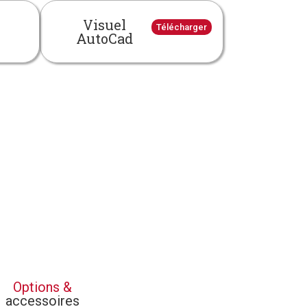
Visuel
Télécharger
AutoCad
Options &
accessoires