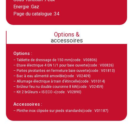
Energie :
Gaz
Page du catalogue :
34
Options &
accessoires
Options :
– Tablette de dressage de 150 mm
(code : V00806)
– Etuve électrique 4 GN 1/1 pour baie ouverte
(code : V00826)
– Portes pivotantes en fermeture baie ouverte
(code : V01813)
– Bac à eau alimenté amovible
(code : V02409)
– Allumage électrique à train d’étincelle
(code : V01014)
– Brûleur feu nu double couronne 8 kW
(code : V02459)
– Kit 2 brûleurs « IS ECO »
(code : V02890)
Accessoires :
– Plinthe inox clipsée sur pieds standards
(code : V01187)