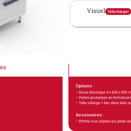
Visuel
Télécharger
ues
Options :
– Etuve électrique 4 x 600 x 800
– Portes pivotantes en fermeture 
– Tube vidange + bac dans baie ou
Accessoires :
– Plinthe inox clipsée sur pieds s