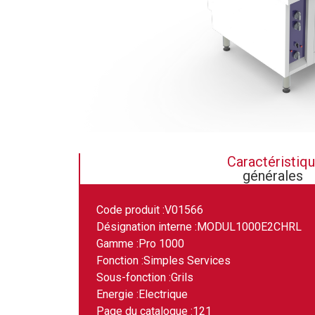
Caractéristiq
générales
Code produit :
V01566
Désignation interne :
MODUL1000E2CHRL
Gamme :
Pro 1000
Fonction :
Simples Services
Sous-fonction :
Grils
Energie :
Electrique
Page du catalogue :
121