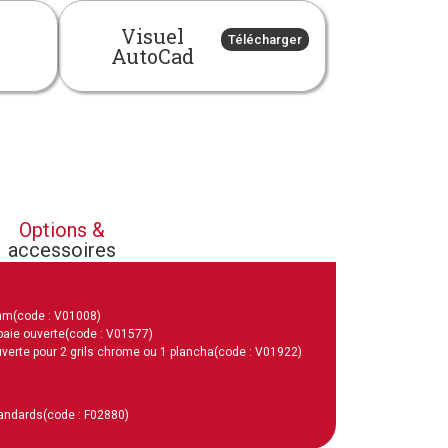
Visuel
Télécharger
AutoCad
Options &
accessoires
 mm
(code : V01008)
baie ouverte
(code : V01577)
verte pour 2 grils chrome ou 1 plancha
(code : V01922)
tandards
(code : F02880)