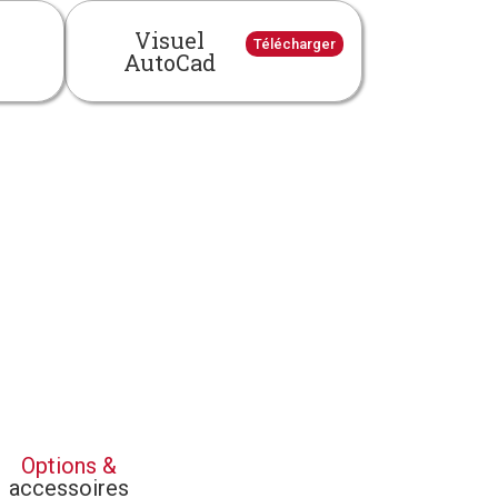
Visuel
Télécharger
AutoCad
Options &
accessoires