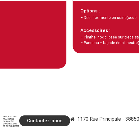
Options :
– Dos inox monté en usine
(code 
Accessoires :
– Plinthe inox clipsée sur pieds s
– Panneau + façade émail neutre
1170 Rue Principale - 3885
Contactez-nous