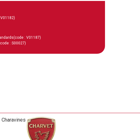
: V01182)
tandards
(code : V01187)
(code : S00027)
0 Charavines