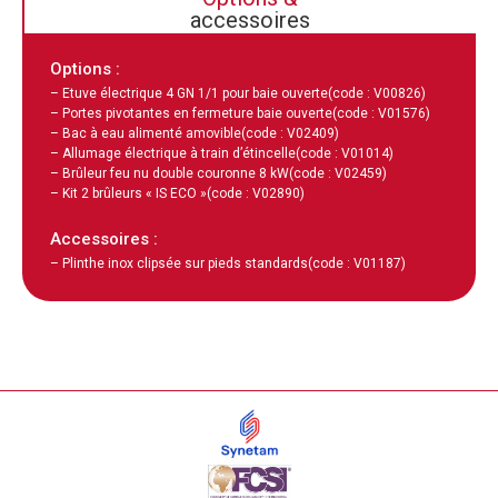
accessoires
Options :
– Etuve électrique 4 GN 1/1 pour baie ouverte
(code : V00826)
– Portes pivotantes en fermeture baie ouverte
(code : V01576)
– Bac à eau alimenté amovible
(code : V02409)
– Allumage électrique à train d’étincelle
(code : V01014)
– Brûleur feu nu double couronne 8 kW
(code : V02459)
– Kit 2 brûleurs « IS ECO »
(code : V02890)
Accessoires :
– Plinthe inox clipsée sur pieds standards
(code : V01187)