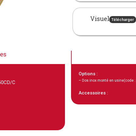
Visuel
Télécharger
ues
Options :
– Dos inox monté en usine
(code 
50CD/C
Accessoires :