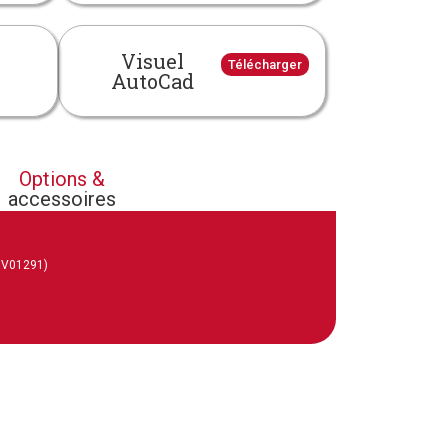
Visuel
Télécharger
AutoCad
Options &
accessoires
: V01291)