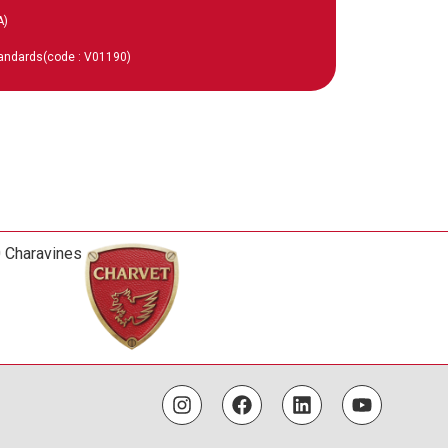
A)
tandards
(code : V01190)
0 Charavines