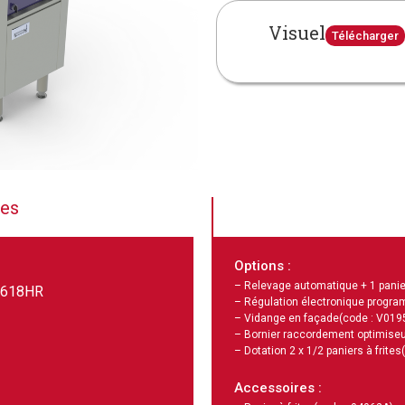
Visuel
Télécharger
ues
Options :
– Relevage automatique + 1 panie
1618HR
– Régulation électronique progra
– Vidange en façade
(code : V019
– Bornier raccordement optimiseu
– Dotation 2 x 1/2 paniers à frites
Accessoires :