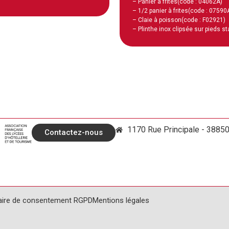
– Panier à frites
(code : 04062A)
– 1/2 panier à frites
(code : 07590
– Claie à poisson
(code : F02921)
– Plinthe inox clipsée sur pieds s
1170 Rue Principale - 3885
Contactez-nous
aire de consentement RGPD
Mentions légales