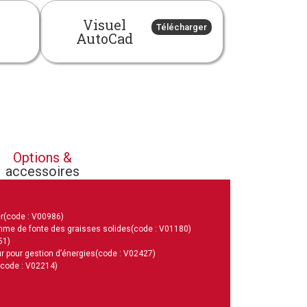
Visuel
Télécharger
AutoCad
Options &
accessoires
r
(code : V00986)
mme de fonte des graisses solides
(code : V01180)
51)
r pour gestion d’énergies
(code : V02427)
(code : V02214)