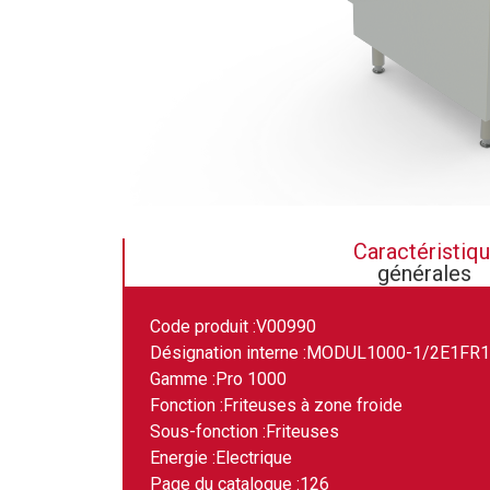
Caractéristiq
générales
Code produit :
V00990
Désignation interne :
MODUL1000-1/2E1FR
Gamme :
Pro 1000
Fonction :
Friteuses à zone froide
Sous-fonction :
Friteuses
Energie :
Electrique
Page du catalogue :
126