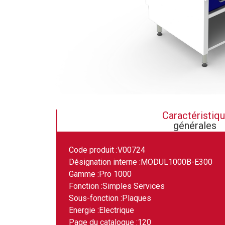
Caractéristiq
générales
Code produit :
V00724
Désignation interne :
MODUL1000B-E300
Gamme :
Pro 1000
Fonction :
Simples Services
Sous-fonction :
Plaques
Energie :
Electrique
Page du catalogue :
120