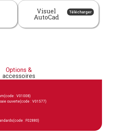
Visuel
Télécharger
AutoCad
Options &
accessoires
 mm
(code : V01008)
baie ouverte
(code : V01577)
tandards
(code : F02880)