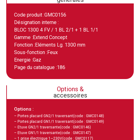
Code produit :
GMC0156
Désignation interne :
BLOC 1300 4 FV / 1 BL 2/1 + 1 BL 1/1
Gamme :
Extend Concept
Fonction :
Eléments Lg. 1300 mm
Sous-fonction :
Feux
Energie :
Gaz
Page du catalogue :
186
Options &
accessoires
Options :
– Portes placard GN2/1 traversant
(code : GMC0148)
– Portes placard GN1/1 traversant
(code : GMC0149)
– Etuve GN2/1 traversante
(code : GMC0146)
– Etuve GN1/1 traversante
(code : GMC0147)
– 1 prise électrique 1~230V
(code : GMC0117)