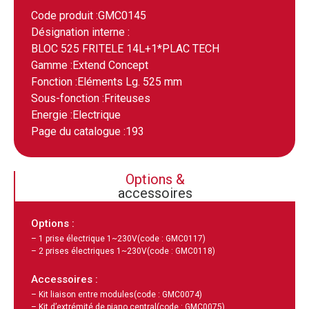
Code produit :
GMC0145
Désignation interne :
BLOC 525 FRITELE 14L+1*PLAC TECH
Gamme :
Extend Concept
Fonction :
Eléments Lg. 525 mm
Sous-fonction :
Friteuses
Energie :
Electrique
Page du catalogue :
193
Options &
accessoires
Options :
– 1 prise électrique 1~230V
(code : GMC0117)
– 2 prises électriques 1~230V
(code : GMC0118)
Accessoires :
– Kit liaison entre modules
(code : GMC0074)
– Kit d’extrémité de piano central
(code : GMC0075)