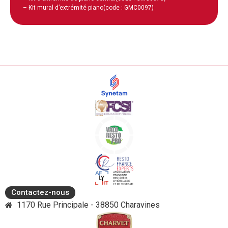
– Kit mural d’extrémité piano
(code : GMC0097)
Contactez-nous
1170 Rue Principale - 38850 Charavines