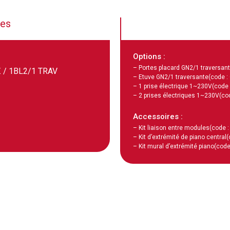
ues
Options :
– Portes placard GN2/1 traversant
 / 1BL2/1 TRAV
– Etuve GN2/1 traversante
(code 
– 1 prise électrique 1~230V
(code
– 2 prises électriques 1~230V
(co
Accessoires :
– Kit liaison entre modules
(code 
– Kit d’extrémité de piano central
(
– Kit mural d’extrémité piano
(code