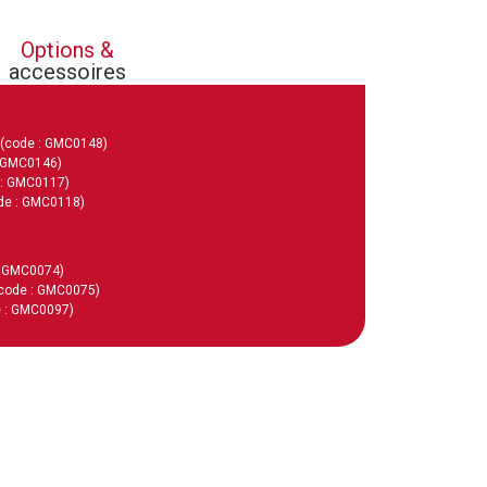
Options &
accessoires
(code : GMC0148)
: GMC0146)
 : GMC0117)
de : GMC0118)
: GMC0074)
code : GMC0075)
 : GMC0097)