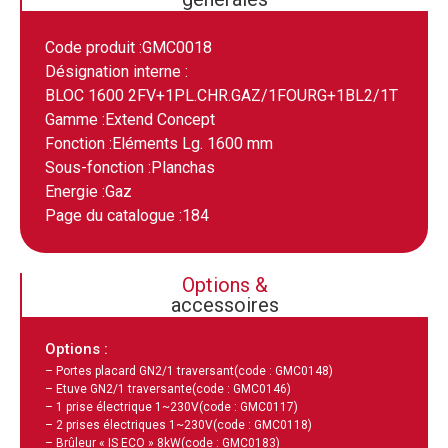
Code produit :
GMC0018
Désignation interne :
BLOC 1600 2FV+1PL.CHR.GAZ/1FOURG+1BL2/1T
Gamme :
Extend Concept
Fonction :
Eléments Lg. 1600 mm
Sous-fonction :
Planchas
Energie :
Gaz
Page du catalogue :
184
Options &
accessoires
Options :
– Portes placard GN2/1 traversant
(code : GMC0148)
– Etuve GN2/1 traversante
(code : GMC0146)
– 1 prise électrique 1~230V
(code : GMC0117)
– 2 prises électriques 1~230V
(code : GMC0118)
– Brûleur « IS ECO » 8kW
(code : GMC0183)