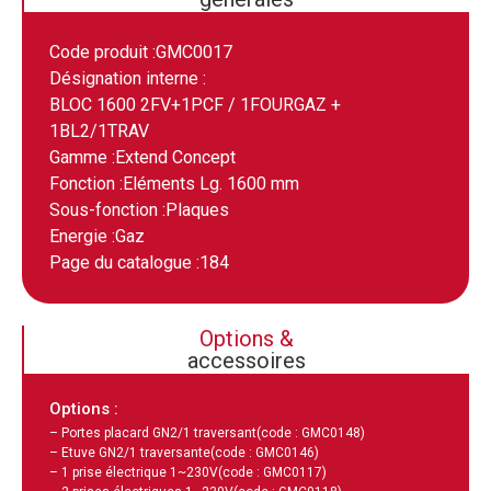
Code produit :
GMC0017
Désignation interne :
BLOC 1600 2FV+1PCF / 1FOURGAZ +
1BL2/1TRAV
Gamme :
Extend Concept
Fonction :
Eléments Lg. 1600 mm
Sous-fonction :
Plaques
Energie :
Gaz
Page du catalogue :
184
Options &
accessoires
Options :
– Portes placard GN2/1 traversant
(code : GMC0148)
– Etuve GN2/1 traversante
(code : GMC0146)
– 1 prise électrique 1~230V
(code : GMC0117)