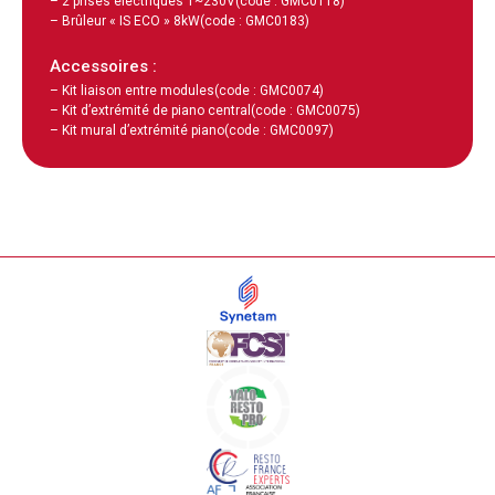
– 2 prises électriques 1~230V
(code : GMC0118)
– Brûleur « IS ECO » 8kW
(code : GMC0183)
Accessoires :
– Kit liaison entre modules
(code : GMC0074)
– Kit d’extrémité de piano central
(code : GMC0075)
– Kit mural d’extrémité piano
(code : GMC0097)